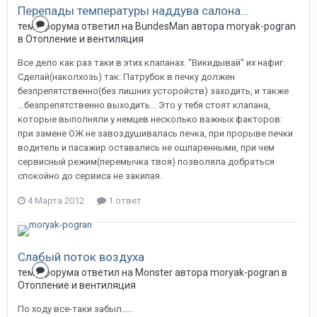
Перепады температуры наддува салона...
тема форума ответил на
BundesMan
автора
moryak-pogran
в
Отопление и вентиляция
Все дело как раз таки в этих клапанах. "Викидывай" их нафиг.
Сделай(наколхозь) так: Патрубок в печку должен
безпрепятственно(без лишних усторойств) заходить, и также
...безпрепятственно выходить... Это у тебя стоят клапана,
которые выполняли у немцев несколько важных факторов:
при замене ОЖ не завоздушивалась печка, при прорыве печки
водитель и пасажир оставались не ошпаренными, при чем
сервисный режим(перемычка твоя) позволяла добраться
спокойно до сервиса не закипая.
4 Марта 2012
1 ответ
Слабый поток воздуха
тема форума ответил на
Monster
автора
moryak-pogran
в
Отопление и вентиляция
По ходу все-таки забыл.....