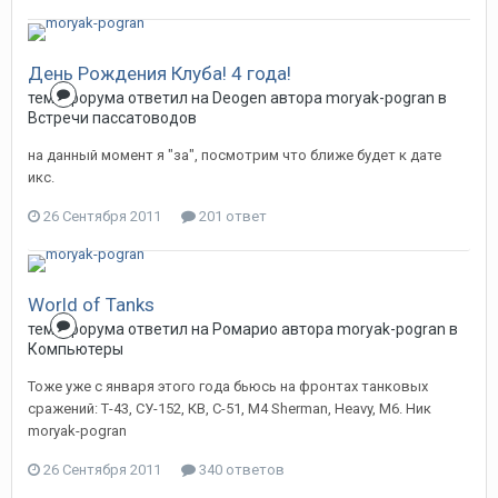
День Рождения Клуба! 4 года!
тема форума ответил на
Deogen
автора
moryak-pogran
в
Встречи пассатоводов
на данный момент я "за", посмотрим что ближе будет к дате
икс.
26 Сентября 2011
201 ответ
World of Tanks
тема форума ответил на
Ромарио
автора
moryak-pogran
в
Компьютеры
Тоже уже с января этого года бьюсь на фронтах танковых
сражений: Т-43, СУ-152, КВ, С-51, М4 Sherman, Heavy, М6. Ник
moryak-pogran
26 Сентября 2011
340 ответов