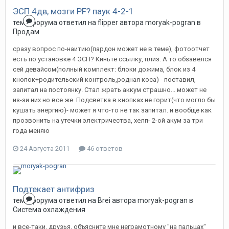
ЭСП 4дв, мозги PF? паук 4-2-1
тема форума ответил на
flipper
автора
moryak-pogran
в
Продам
сразу вопрос по-наитию(пардон может не в теме), фотоотчет
есть по установке 4 ЭСП? Киньте ссылку, плиз. А то обзавелся
сей девайсом(полный комплект: блоки дожима, блок из 4
кнопок+родительский контроль,родная коса) - поставил,
запитал на постоянку. Стал жрать аккум страшно... может не
из-зи них но все же. Подсветка в кнопках не горит(что могло бы
кушать энергию)- может я что-то не так запитал. и вообще как
прозвонить на утечки электричества, хелп- 2-ой акум за три
года меняю
24 Августа 2011
46 ответов
Подтекает антифриз
тема форума ответил на
Brei
автора
moryak-pogran
в
Система охлаждения
и все-таки, друзья, объясните мне неграмотному "на пальцах"