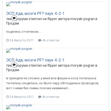
ЭСП 4дв, мозги PF? паук 4-2-1
тема форума ответил на
flipper
автора
moryak-pogran
в
Продам
поделись отчетиком....
24 Августа 2011
46 ответов
ЭСП 4дв, мозги PF? паук 4-2-1
тема форума ответил на
flipper
автора
moryak-pogran
в
Продам
в принципе не сложно у меня все фишки и коса тютелька в
тютельку сходилась, но было пару обглоданных проводков,
вот с ними без схемы похоже нахимичил....
24 Августа 2011
46 ответов