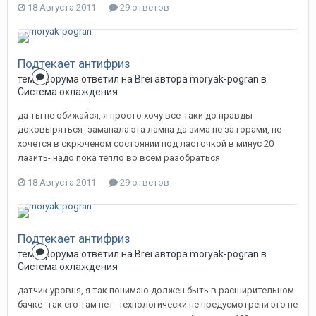
18 Августа 2011
29 ответов
Подтекает антифриз
тема форума ответил на
Brei
автора
moryak-pogran
в
Система охлаждения
да ты не обижайся, я просто хочу все-таки до правды
доковыряться- заманала эта лампа да зима не за горами, не
хочется в скрюченом состоянии под ласточкой в минус 20
лазить- надо пока тепло во всем разобраться
18 Августа 2011
29 ответов
Подтекает антифриз
тема форума ответил на
Brei
автора
moryak-pogran
в
Система охлаждения
датчик уровня, я так понимаю должен быть в расширительном
бачке- так его там нет- технологически не предусмотрени это не