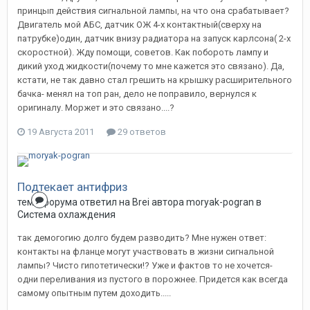
принцып действия сигнальной лампы, на что она срабатывает?
Двигатель мой АБС, датчик ОЖ 4-х контактный(сверху на
патрубке)один, датчик внизу радиатора на запуск карлсона( 2-х
скоростной). Жду помощи, советов. Как побороть лампу и
дикий уход жидкости(почему то мне кажется это связано). Да,
кстати, не так давно стал грешить на крышку расширительного
бачка- менял на топ ран, дело не поправило, вернулся к
оригиналу. Моржет и это связано....?
19 Августа 2011
29 ответов
Подтекает антифриз
тема форума ответил на
Brei
автора
moryak-pogran
в
Система охлаждения
так демогогию долго будем разводить? Мне нужен ответ:
контакты на фланце могут участвовать в жизни сигнальной
лампы? Чисто гипотетически!? Уже и фактов то не хочется-
одни переливания из пустого в порожнее. Придется как всегда
самому опытным путем доходить.....