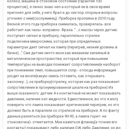
колхоз, машина в стоковом состоянии (гарантия 100
процентов), я лично знаю чел-а который ее в свое время
пригонял для себя, у него брал и до сих пор спорные вопросы
уточняю с ним(сослуживец). Приборка пропаяна в 2010 году.
Весной этого года приборка снималась, проверялась- все
работает как часы- исправно. Фраза: "...с массы через датчик
поступает сигнал в приборку, параллельно стрелке
подключена микросхема, которая при определнных
параметрах дает сигнал на лампу (перегрев, низкий уровень в
бачке)..." Сам датчик ничто иное как механизм запаяный в
металлическом пространстве, который при повышении
температуры на выводах понижает сопротивление(и наоборот
при понижении темп, повышается сопр.- отсюда информация
уходит на мозги(какую смесь готовить, как открывать
заслонку...), на приборку(стрелку, которая как раз показывает
сопротивление в пронумерованной шкале на приборке) Из
выше сказанного: датчик 4-х контактный не может показывать
давление, наличие охл жидкости. Единственное, во что я могу
поверить что лампа показывает критический перегрев, но это
должно быть в паралели со стрелкой на приборке. А по факту
данные разняться (на приборке 90-93, а лампа горит- не
стыковочка)- отметается. Мне кажеться фланец(а точнее его
контакты) показывают либо наличие ОЖ либо Давление, но во