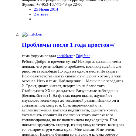
Жукова. +7-953-167-71-49 до 22-00
25 Июня 2014
2 ответа
Проблемы после 1 года простоя=/
тема форума создал
antifckerr
в
Digifant
Ребята, Доброго времени суток! Исходя из названия темы
поняли, что речь пойдет о проблеме, возникнувшей после
рпостоя автомобиля 1,5 года на одном месте. Не судите.
Всю безответственность своего отношения к этому я уже
осознал. Итак к теме. Наблюдения: 1. Машина не заводится.
2. Троит, двоит, чихает, пердит, но не более того.
Стабильного ХХ не дождаться. Визуальные наблюдения
(беспокойство) 1. На фотках виден шланг, идущий от
впускного коллектора до топливной рампы. Именно он и
сопливит под хомутом. Ярко выраженный очаг
каплеизвержения. пытался подтягивать, сдвигать хомут.
хотел снять кронштейн крепления этого матерчатого
топливопровода, но не нашел ключа подходящего. При
попытке крутануть стартер, из под хомута течет...капец как
течет..прям струя мляха-муха. Мои мысли: Я не очень
понимаю: Наличие бензина во впускном коллекторе-это