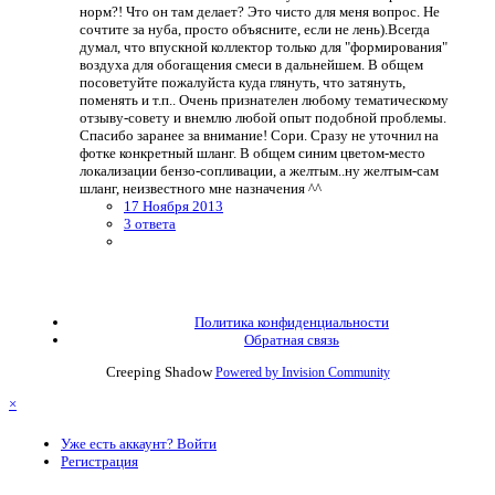
норм?! Что он там делает? Это чисто для меня вопрос. Не
сочтите за нуба, просто объясните, если не лень).Всегда
думал, что впускной коллектор только для "формирования"
воздуха для обогащения смеси в дальнейшем. В общем
посоветуйте пожалуйста куда глянуть, что затянуть,
поменять и т.п.. Очень признателен любому тематическому
отзыву-совету и внемлю любой опыт подобной проблемы.
Спасибо заранее за внимание! Сори. Сразу не уточнил на
фотке конкретный шланг. В общем синим цветом-место
локализации бензо-сопливации, а желтым..ну желтым-сам
шланг, неизвестного мне назначения ^^
17 Ноября 2013
3 ответа
Политика конфиденциальности
Обратная связь
Creeping Shadow
Powered by Invision Community
×
Уже есть аккаунт? Войти
Регистрация