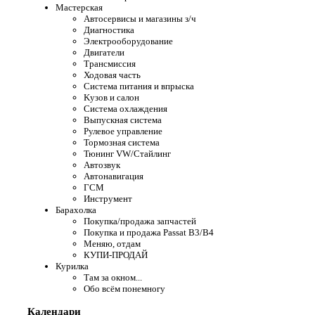
Мастерская
Автосервисы и магазины з/ч
Диагностика
Электрооборудование
Двигатели
Трансмиссия
Ходовая часть
Система питания и впрыска
Kузов и салон
Система охлаждения
Выпускная система
Рулевое управление
Тормозная система
Тюнинг VW/Стайлинг
Автозвук
Автонавигация
ГСМ
Инструмент
Барахолка
Покупка/продажа запчастей
Покупка и продажа Passat B3/B4
Меняю, отдам
КУПИ-ПРОДАЙ
Курилка
Там за окном...
Обо всём понемногу
Календари