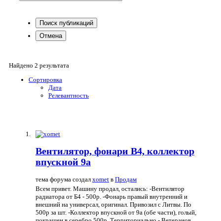
Поиск публикаций
Отмена
Найдено 2 результата
Сортировка
Дата
Релевантность
Вентилятор, фонари B4, коллектор
впускной 9a
тема форума создал
xomet
в
Продам
Всем привет. Машину продал, остались: -Вентилятор
радиатора от Б4 - 500р. -Фонарь правый внутренний и
внешний на универсал, оригинал. Привозил с Литвы. По
500р за шт. -Коллектор впускной от 9а (обе части), голый,
покрашен в серебро 500р. Территориально - Ветеранов,