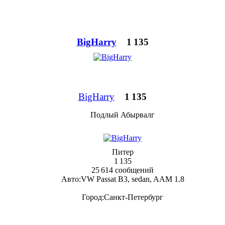
BigHarry
1 135
BigHarry
1 135
Подлый Абырвалг
Питер
1 135
25 614 сообщений
Авто:
VW Passat B3, sedan, AAM 1.8
Город:
Санкт-Петербург