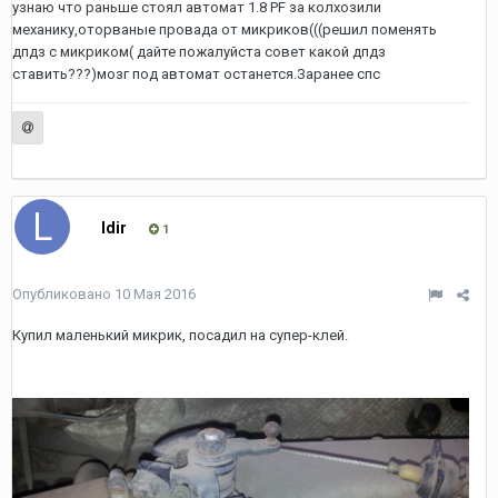
узнаю что раньше стоял автомат 1.8 PF за колхозили
механику,оторваные провада от микриков(((решил поменять
дпдз с микриком( дайте пожалуйста совет какой дпдз
ставить???)мозг под автомат останется.Заранее спс
ldir
1
Опубликовано
10 Мая 2016
Купил маленький микрик, посадил на супер-клей.