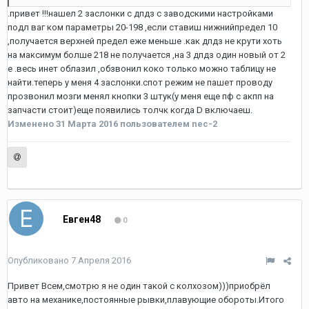
.привет !!!нашел 2 заслонки с дпдз с заводскими настройками
подл ваг ком параметры 20-198 ,если ставиш нижнийпредел 10
,получается верхней предел еже меньше .как дпдз не крути хоть
на максимум болше 218 не получается ,на 3 дпдз один новый от 2
е .весь инет облазил ,обзвонил коко только можно таблицу не
найти.теперь у меня 4 заслонки.спот режим не пашет проводу
прозвонил мозги менял кнопки 3 штук(у меня еще пф с акпп на
запчасти стоит)еще появились толчк когда D включаеш.
Изменено
31 Марта 2016
пользователем nec-2
Евген48
0
Опубликовано
7 Апреля 2016
Привет Всем,смотрю я не один такой с колхозом)))приобрёл
авто на механике,постоянные рывки,плавующие обороты.Итого