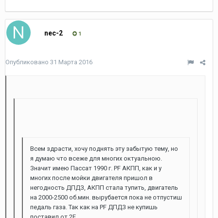
nec-2
1
Опубликовано
31 Марта 2016
Всем здрасти, хочу поднять эту забытую тему, но
я думаю что всеже для многих октуальною.
Значит имею Пассат 1990 г. PF АКПП, как и у
многих после мойки двигателя пришол в
негодность ДПДЗ, АКПП стала тупить, двигатель
на 2000-2500 об.мин. вырубается пока не отпустиш
педаль газа. Так как на PF ДПДЗ не купишь
поставил от 2Е