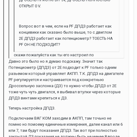
ОТКРЫТ 0 V.
Вопрос вот в чем, есле на PF ДПДЗ работает как
концевики как сказано было выше, то с двиглом
2Е ДПДЗ работает как потенциометр? ТОЕСТЬ НА
PF ОН НЕ ПОДХОДИТ?
скажи пожалуйста как ты его настроил по
Давно это было но я думаю подскажу. Значит так
Потенциометр (ДПДЗ) от 2Е подходит к PF только одним
разьемом который управляет АКПП. Т.К. ДПДЗ на двигателе
PF регулируется и настраивается под конкретныю
Дроссельную заслонка (ДЗ) то нужно чтобы ДПДЗ от 2Е
тоже чуть чуть двигался, я выбивал втулки через которые
ДПДЗ винтами крепиться к ДЗ.
Теперь настройка ДПДЗ.
Подключаем ВАГ КОМ заходим в АКПП, там точьно не
помню но помоему единичные измерения, далее канал или 6
или 7, там будут показания ДПДЗ. Так вот при полностью
закрытой ДЗ показания не должны быть не менее 8 вроде