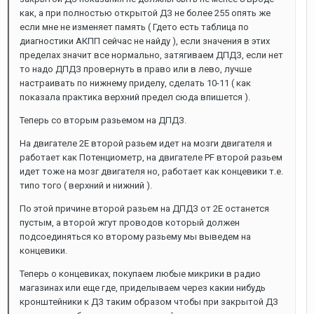
как, а при полностью открытой ДЗ не более 255 опять же
если мне не изменяет память ( Гдето есть таблица по
диагностики АКПП сейчас не найду ), если значения в этих
пределах значит все нормально, затягиваем ДПДЗ, если нет
то надо ДПДЗ провернуть в право или в лево, лучше
настраивать по нижнему приделу, сделать 10-11 ( как
показала практика верхний предел сюда впишется ).
Теперь со вторым разьемом на ДПДЗ.
На двигателе 2Е второй разьем идет на мозги двигателя и
работает как Потенциометр, на двигателе PF второй разьем
идет тоже на мозг двигателя но, работает как концевики т.е.
типо того ( верхний и нижний ).
По этой причине второй разьем на ДПДЗ от 2Е останется
пустым, а второй жгут проводов который должен
подсоединяться ко второму разьему мы выведем на
концевики.
Теперь о концевиках, покупаем любые микрики в радио
магазинах или еще где, приделываем через какии нибудь
кронштейники к ДЗ таким образом чтобы при закрытой ДЗ