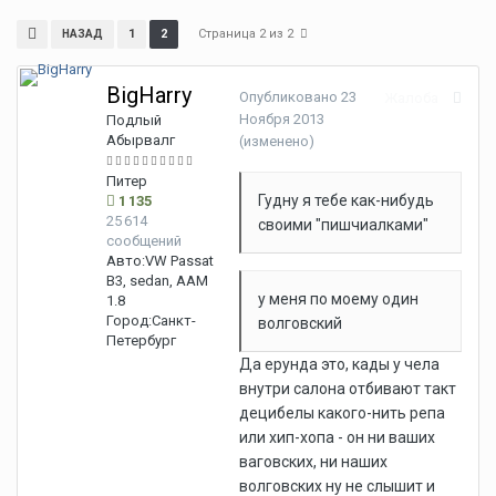
Страница 2 из 2
1
2
НАЗАД
BigHarry
Опубликовано
23
Жалоба
Ноября 2013
Подлый
Абырвалг
(изменено)
Питер
Гудну я тебе как-нибудь
1 135
25 614
своими "пишчиалками"
сообщений
Авто:
VW Passat
B3, sedan, AAM
у меня по моему один
1.8
Город:
Санкт-
волговский
Петербург
Да ерунда это, кады у чела
внутри салона отбивают такт
децибелы какого-нить репа
или хип-хопа - он ни ваших
ваговских, ни наших
волговских ну не слышит и