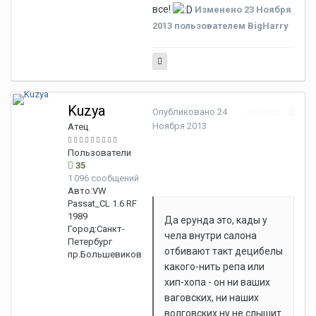
все!
Изменено
23 Ноября
2013
пользователем BigHarry
Kuzya
Опубликовано
24
Жалоба
Ноября 2013
Атец
Пользователи
35
1 096 сообщений
Авто:
VW
Passat_CL 1.6 RF
1989
Да ерунда это, кады у
Город:
Санкт-
чела внутри салона
Петербург
отбивают такт децибелы
пр.Большевиков
какого-нить репа или
хип-хопа - он ни ваших
ваговских, ни наших
волговских ну не слышит