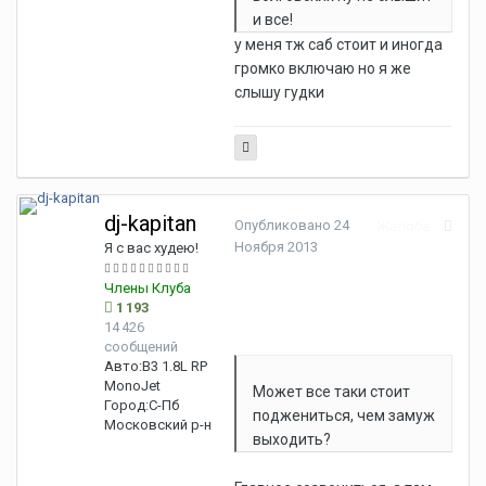
и все!
у меня тж саб стоит и иногда
громко включаю но я же
слышу гудки
dj-kapitan
Опубликовано
24
Жалоба
Ноября 2013
Я с вас худею!
Члены Клуба
1 193
14 426
сообщений
Авто:
B3 1.8L RP
MonoJet
Может все таки стоит
Город:
С-Пб
поджениться, чем замуж
Московский р-н
выходить?