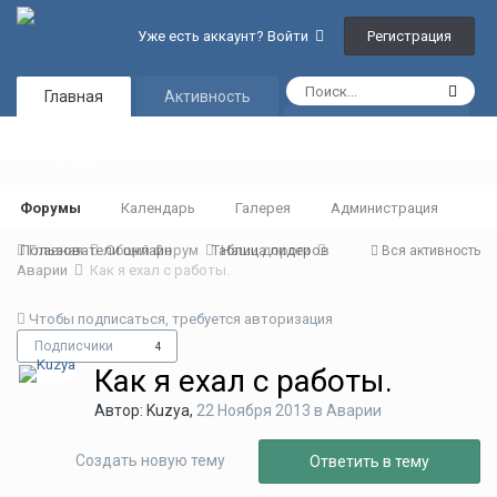
Регистрация
Уже есть аккаунт? Войти
Главная
Активность
Таблица лидеров
Garage
Форумы
Календарь
Галерея
Администрация
Пользователи онлайн
Главная
Общий форум
Таблица лидеров
Наши дороги
Вся активность
Аварии
Как я ехал с работы.
Чтобы подписаться, требуется авторизация
Подписчики
4
Как я ехал с работы.
Автор:
Kuzya
,
22 Ноября 2013
в
Аварии
Создать новую тему
Ответить в тему