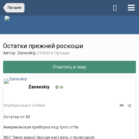
Продам
Остатки прежней роскоши
Автор:
Zanevskiy
,
24 Мая
в
Продам
Ответить в тему
Zanevskiy
26
Опубликовано
24 Мая
Остатки от б3
Американская приборка под трос от9а
АБС Тевес марк2 (вроде как) весь с проводкой.