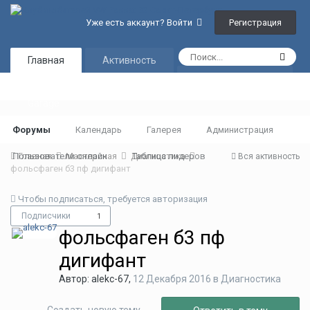
Регистрация
Уже есть аккаунт? Войти
Главная
Активность
Таблица лидеров
Garage
Форумы
Календарь
Галерея
Администрация
Пользователи онлайн
Главная
Мастерская
Диагностика
Таблица лидеров
Вся активность
фольсфаген б3 пф дигифант
Чтобы подписаться, требуется авторизация
Подписчики
1
фольсфаген б3 пф
дигифант
Автор:
alekc-67
,
12 Декабря 2016
в
Диагностика