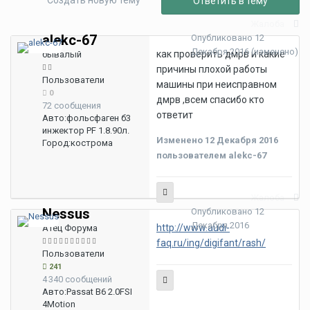
Создать новую тему
Ответить в тему
Жалоба
alekc-67
Опубликовано
12
Декабря 2016
(изменено)
как проверить дмрв и какие
бывалый
причины плохой работы
Пользователи
машины при неисправном
0
дмрв ,всем спасибо кто
72 сообщения
ответит
Авто:
фольсфаген б3
инжектор PF 1.8.90л.
Изменено
12 Декабря 2016
Город:
кострома
пользователем alekc-67
Жалоба
Nessus
Опубликовано
12
Декабря 2016
http://www.audi-
Атец Форума
faq.ru/ing/digifant/rash/
Пользователи
241
4 340 сообщений
Авто:
Passat B6 2.0FSI
4Motion