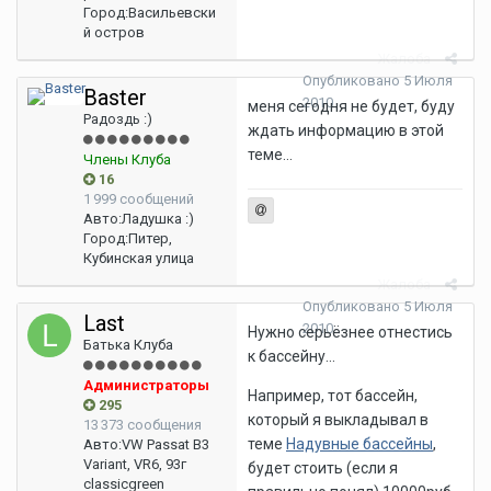
Город:
Васильевски
й остров
Жалоба
Опубликовано
5 Июля
Baster
2010
меня сегодня не будет, буду
Радоздь :)
ждать информацию в этой
теме...
Члены Клуба
16
1 999 сообщений
Авто:
Ладушка :)
Город:
Питер,
Кубинская улица
Жалоба
Опубликовано
5 Июля
Last
2010
Нужно серьёзнее отнестись
Батька Клуба
к бассейну...
Администраторы
Например, тот бассейн,
295
который я выкладывал в
13 373 сообщения
теме
Надувные бассейны
,
Авто:
VW Passat B3
Variant, VR6, 93г
будет стоить (если я
classicgreen