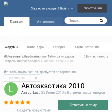
Регистрация
Уже есть аккаунт? Войти
Главная
Активность
Таблица лидеров
Garage
Форумы
Календарь
Галерея
Администрация
Пользователи онлайн
Главная
Клубная жизнь
Таблица лидеров
Вся активность
Встречи пассатоводов
Автоэкзотика 2010
Чтобы подписаться, требуется авторизация
Подписчики
0
Автоэкзотика 2010
Автор:
Last
,
25 Июня 2010
в
Встречи пассатоводов
Ответить в тему
Создать новую тему