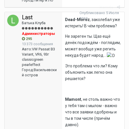
Город:
Питер и ЛО
Жалоба
Опубликовано
5 Июля
Last
2010
Dead-Moroz
, заколебал уже
Батька Клуба
истерить! В чём проблема?
Администраторы
Не зареген ты. Щаз ещё
295
денёк подождём - поглядим,
13 373 сообщения
может вообще уже регить
Авто:
VW Passat B3
Variant, VR6, 93г
некуда будет народ...
classicgreen
pearleffect
Это проблема что ли? Кому
Город:
Васильевски
объяснить как легко она
й остров
решается?
Mamont
, не столь важно что
у тебя там с мылом - важно
что все заявки одобрены и
ты в том числе (причём
давно).