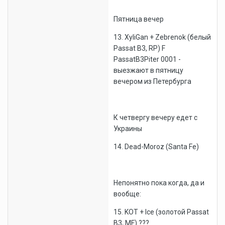
Пятница вечер
13. XyliGan + Zebrenok (белый
Passat B3, RP) F
PassatB3Piter 0001 -
выезжают в пятницу
вечером из Петербурга
К четвергу вечеру едет с
Украины
14. Dead-Moroz (Santa Fe)
Непонятно пока когда, да и
вообще:
15. KOT + Ice (золотой Passat
B3, MF) ???