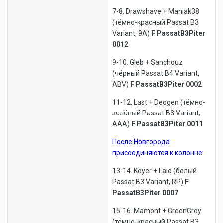
7-8. Drawshave + Maniak38
(тёмно-красный Passat B3
Variant, 9A)
F PassatB3Piter
0012
9-10. Gleb + Sanchouz
(чёрный Passat B4 Variant,
ABV)
F PassatB3Piter 0002
11-12. Last + Deogen (тёмно-
зелёный Passat B3 Variant,
AAA)
F PassatB3Piter 0011
После Новгорода
присоединяются к колонне:
13-14. Keyer + Laid (белый
Passat B3 Variant, RP)
F
PassatB3Piter 0007
15-16. Mamont + GreenGrey
(тёмно-красный Passat B3,