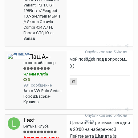
Variant, PB 1.8 GT
1989г.в. // Peugeot
107- желтый M&M's
// Skoda Octavia
Combi 4x4 A7 FL
Город:
СПб, Юго-
Запад
Жалоба
Опубликовано
5 Июля
-=ПашА=-
2010
мой поездка под вопросом..
сток-стайл юзер
(((
Члены Клуба
3
981 сообщение
Авто:
VW Polo Sedan
Город:
Васька-
Купчино
Жалоба
Опубликовано
5 Июля
Last
2010
Давайте встретимся сегодня
Батька Клуба
в 20:00 на набережной
Лейтенанта Шмидта (в
Администраторы