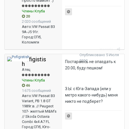
Просто Мамонт :)
Члены Клуба
20
2 020 сообщений
Авто:
VW Passat B3
9A-J5 91г.
Город:
СПб,
Коломяги
Жалоба
Опубликовано
5 Июля
Pofigistis
2010
Постараюсь не опаздать к
h
20.00, буду пешком!
Атец
Члены Клуба
46
З.Ы. с Юга-Запада (или у
1 675 сообщений
метро какого-нибудь) меня
Авто:
VW Passat B3
Variant, PB 1.8 GT
никто не подберет?
1989г.в. // Peugeot
107- желтый M&M's
// Skoda Octavia
Combi 4x4 A7 FL
Город:
СПб, Юго-