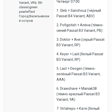
Четверг 07:00.
Variant, VR6, 93г
classicgreen
1. Gleb + Sanchouz (чёрный
pearleffect
Passat B4 Variant, ABV)
Город:
Васильевски
й остров
2. Pofigistish + Алёна (тёмно-
синий Passat B3 Variant, PB)
3. Doktor + Аня (серый Passat
B3 Variant, RP)
4. Keyer + Laid (белый Passat
B3 Variant, RP)
5. Last + Deogen (тёмно-
зелёный Passat B3 Variant,
AAA)
6. Drawshave + Maniak38
(тёмно-красный Passat B3
Variant, 9A)
7. Virtahepo + Катя (белый