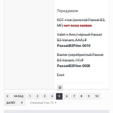
Передумали:
KOT + Ice (золотой Passat B3,
MF)
нет пока заявки
Valet + Аня (чёрный Passat
B3 Variant, AAA)
F
PassatB3Piter 0010
Baster (серебристый Passat
B3 Variant, 1Y)
F
PassatB3Piter 0005
Enot
1
2
3
4
5
6
7
8
9
10
НАЗАД
Страница 5 из 12
ДАЛЕЕ