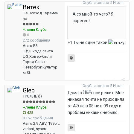
Опубликовано
5 Июля
Витек
2010
Пешкоход...времен
А со мной-то чего? Я
но
зареген?
Члены Клуба
0
272 сообщения
+1.Ты не один такой
Авто:
В3
Пф,шкода,санта
фЭ,Ховер-были
Город:
Санкт-
Петербург,Культур
ы St.
Жалоба
Опубликовано
5 Июля
Gleb
2010
Думаю Ласт всё решит! Мне
ТРОЛЛЬ)))
никакая почта не приходила
от АЭ не в 08 не в 09 году и
Члены Клуба
проблем никаких небыло.
428
8 152 сообщения
Авто:
2.9 ABV, 1995г.,
variant, syncro.