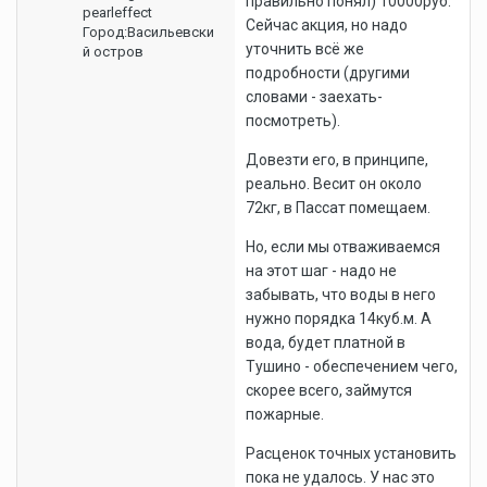
правильно понял) 10000руб.
pearleffect
Сейчас акция, но надо
Город:
Васильевски
уточнить всё же
й остров
подробности (другими
словами - заехать-
посмотреть).
Довезти его, в принципе,
реально. Весит он около
72кг, в Пассат помещаем.
Но, если мы отваживаемся
на этот шаг - надо не
забывать, что воды в него
нужно порядка 14куб.м. А
вода, будет платной в
Тушино - обеспечением чего,
скорее всего, займутся
пожарные.
Расценок точных установить
пока не удалось. У нас это