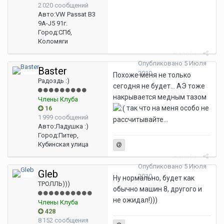
2 020 сообщений
Авто:
VW Passat B3
9A-J5 91г.
Город:
СПб,
Коломяги
Жалоба
Опубликовано
5 Июля
Baster
2010
Похоже меня не только
Радоздь :)
сегодня не будет... АЭ тоже
накрывается медным тазом
Члены Клуба
так что на меня особо не
16
1 999 сообщений
рассчитывайте...
Авто:
Ладушка :)
Город:
Питер,
Кубинская улица
Жалоба
Опубликовано
5 Июля
Gleb
2010
Ну нормально, будет как
ТРОЛЛЬ)))
обычно машин 8, другого и
не ожидал!)))
Члены Клуба
428
8 152 сообщения