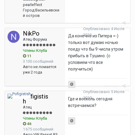
pearleffect
Город:
Васильевски
й остров
Жалоба
Опубликовано
4 Июля
NikPo
2010
Да конечно из Питера =-)
Атец Форума
только вот думаю ночью
поеду что бы 9 числа утром
Члены Клуба
прибыть в Тушино. (с
11
3 100 сообщений
условием что все
Авто:
не ломается
получиться)
уже 2 года
Жалоба
Опубликовано
5 Июля
Pofigistis
2010
Где и восколь сегодня
h
встречаемся?
Атец
Члены Клуба
46
1 675 сообщений
Авто:
VW Passat B3