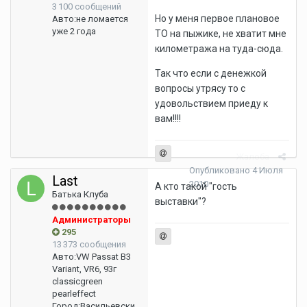
3 100 сообщений
Но у меня первое плановое
Авто:
не ломается
уже 2 года
ТО на пыжике, не хватит мне
километража на туда-сюда.
Так что если с денежкой
вопросы утрясу то с
удовольствием приеду к
вам!!!!
Жалоба
Опубликовано
4 Июля
Last
2010
А кто такой "гость
Батька Клуба
выставки"?
Администраторы
295
13 373 сообщения
Авто:
VW Passat B3
Variant, VR6, 93г
classicgreen
pearleffect
Город:
Васильевски