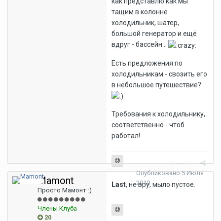
как представлю как мы
тащим в колонне
холодильник, шатёр,
большой генератор и ещё
вдруг - бассейн...
Есть предложения по
холодильникам - свозить его
в небольшое путешествие?
Требования к холодильнику,
соответственно - чтоб
работал!
Жалоба
Опубликовано
5 Июля
Mamont
2010
Last
, не вру, мыло пустое.
Просто Мамонт :)
Члены Клуба
20