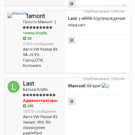
Жалоба
Опубликовано
5 Июля
Mamont
2010
Last
, у меня подтверждения
Просто Мамонт :)
пока нет.
Члены Клуба
20
2 020 сообщений
Авто:
VW Passat B3
9A-J5 91г.
Город:
СПб,
Коломяги
Жалоба
Опубликовано
5 Июля
Last
2010
Mamont
, не ври!
Батька Клуба
Администраторы
295
13 373 сообщения
Авто:
VW Passat B3
Variant, VR6, 93г
classicgreen
pearleffect