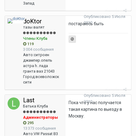
Запад
Жалоба
Опубликовано
5 Июля
doKtor
2010
постараюсь быть
тазы валят
Члены Клуба
119
3 004 сообщения
Авто:
ситроен
джампер.опель
астра h. лада
гранта ваз 21043
Город:
всеволожск
сити
Жалоба
Опубликовано
5 Июля
Last
2010
Пока что у нас получается
Батька Клуба
такая картина по выезду в
Москву:
Администраторы
295
13 373 сообщения
Авто:
VW Passat B3