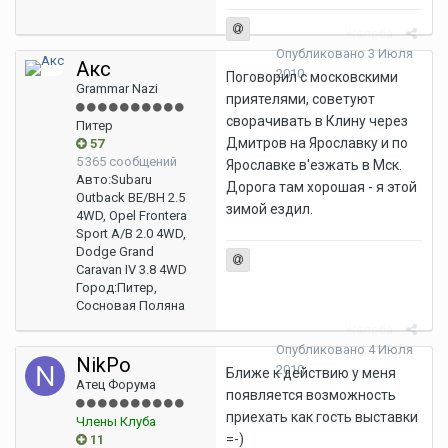
Жалоба
Опубликовано
3 Июля
Акс
2010
Поговорил с московскими
Grammar Nazi
приятелями, советуют
сворачивать в Клину через
Питер
Дмитров на Ярославку и по
57
5 365 сообщений
Ярославке в'езжать в Мск.
Авто:
Subaru
Дорога там хорошая - я этой
Outback BE/BH 2.5
зимой ездил.
4WD, Opel Frontera
Sport A/B 2.0 4WD,
Dodge Grand
Caravan IV 3.8 4WD
Город:
Питер,
Сосновая Поляна
Жалоба
Опубликовано
4 Июля
NikPo
2010
Ближе к действию у меня
Атец Форума
появляется возможность
приехать как гость выставки
Члены Клуба
=-)
11