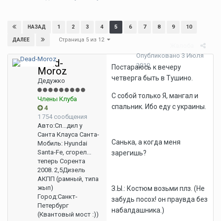
1
2
3
4
5
6
7
8
9
10
НАЗАД
Страница 5 из 12
ДАЛЕЕ
Жалоба
Опубликовано
3 Июля
Dead-
2010
Постараюсь к вечеру
Moroz
четверга быть в Тушино.
Дедужко
С собой только Я, мангал и
Члены Клуба
спальник. Ибо еду с украины.
4
1 754 сообщения
Авто:
Сп...дил у
Санта Клауса Санта-
Санька, а когда меня
Мобиль: Hyundai
Santa-Fe, сгорел...
зарегишь?
теперь Сорента
2008. 2,5Дизель
АКПП (рамный, типа
жып)
З.Ы.: Костюм возьми плз. (Не
Город:
Санкт-
забудь посох! он праувда без
Петербург
набалдашника.)
(Квантовый мост :))