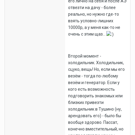
его лично на себя и после АЭ
отвезти на дачу - более
реально, но нужно где-то
взять условно-лишних
10000р, а у меня как-то не
очень с этим щаз...
Второй момент -
холодильник. Холодильник,
сцуко, вещь! Но, если мы его
везём - тогда по-любому
везём и генератор. Если у
кого есть возможность
подговорить знакомых или
близких привезти
холодильник в Тушино (ну,
арендовать его) - было бы
вообще здорово. Пассат,
конечно вместительный, но