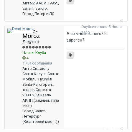
Авто:
2.9 ABV, 1995г.,
variant, syncro.
Город:
Питер и ЛО
Жалоба
Опубликовано
5 Июля
Dead-
2010
А со мной-то чего? Я
Moroz
зареген?
Дедужко
Члены Клуба
4
1 754 сообщения
Авто:
Сп...дил у
Санта Клауса Санта-
Мобиль: Hyundai
Santa-Fe, сгорел...
теперь Сорента
2008. 2,5Дизель
АКПП (рамный, типа
жып)
Город:
Санкт-
Петербург
(Квантовый мост :))
Жалоба