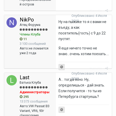
й остров
Жалоба
Опубликовано
4 Июля
NikPo
2010
Ну на пыжике то я с вами не
Атец Форума
въеду, а как
посетитель(гость) с 9 до 22
Члены Клуба
пустят.
11
3 100 сообщений
Я еще ничего точно не
Авто:
не ломается
уже 2 года
знаю...очень хотим поехать....
Жалоба
Опубликовано
4 Июля
Last
2010
А... тогда ясно. Ну,
Батька Клуба
определишься - дай знать.
Если получится - то ты из
Администраторы
Петербурга стартуешь?
295
13 373 сообщения
Авто:
VW Passat B3
Variant, VR6, 93г
classicgreen