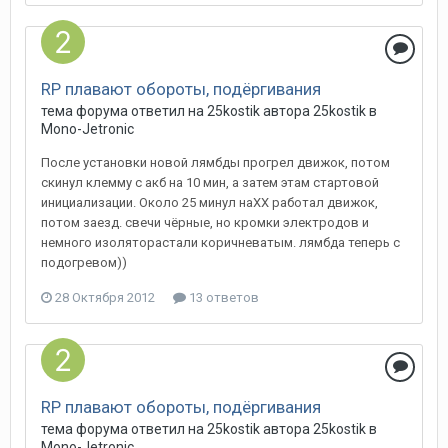
RP плавают обороты, подёргивания
тема форума ответил на
25kostik
автора
25kostik
в
Mono-Jetronic
После установки новой лямбды прогрел движок, потом
скинул клемму с акб на 10 мин, а затем этам стартовой
инициализации. Около 25 минул наХХ работал движок,
потом заезд. свечи чёрные, но кромки электродов и
немного изоляторастали коричневатым. лямбда теперь с
подогревом))
28 Октября 2012
13 ответов
RP плавают обороты, подёргивания
тема форума ответил на
25kostik
автора
25kostik
в
Mono-Jetronic