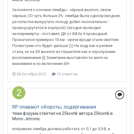
Склонялся к кончине лямбды - чёрный выхлоп, свечи
чёрные, СО чуть больше 2%. лямбда была однопроводная,
ри попытке выкрутить походу добил окончательно -
провод крутится в корпусе)) Сегодня проводил
эксперимерты - поставил ДК от ВАЗа 4 проводный.
Прокатился примерно 10 км - свечи вроде стали светлее.
Посмотрим что будет дальше ))) На ходу как и резвее
стала, но на ХХ выхлоп из глушителя как и спропусками
воспламенения ((( Зажигание выставлял по мете на
маховвике и по включению БН.
28 Октября 2012
13 ответов
RP плавают обороты, подёргивания
тема форума ответил на
25kostik
автора
25kostik
в
Mono-Jetronic
исправная лямбда должна работать от 0,1 до 0,9 В, и