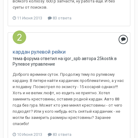
всякого колхозу. 600 р запчасти, ну работа ещё. И без
суеты от поисков.
11 Июня 2013
83 ответа
кардан рулевой рейки
тема форума ответил на
igor_spb
автора
25kostik
в
Рулевое управление
Доброго времени суток. Продолжу тему по рулевому
кардану. В питере найти карданчик проблематично, а у нас
и подавну. Посмотрел по экзисту - 15 косарей однако!!!
Хоть и не велик люфт, но ездить не приятно. Хотел
заменить крестовины, оставив родной кардан. Авто 88
года без гура. Может кто уже менял крестовины - от чего
подходят? Или у кого нибудь есть снятый карданчик - не
могли бы замерить размеры крестовины? Заранее
спасибо!
10 Июня 2013
83 ответа