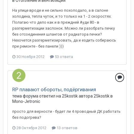
в
Отопление и вентиляция
На улице вроде и не сильно похолодало, а в салоне
холодина, тепла чуток, и то только на 1 - 2 скоростях.
Полагаю что дело как и в преждней Ауди 80 - в
разгерметизации заслонок. Можно ли разобрать печку
без отсоединения шлангов от радиатора печки?
Нехочется разгерметизировать, да и ездить собираюсь
при ремонте - без панели )))
30 Ноября 2012
53 ответа
RP плавают обороты, подёргивания
тема форума ответил на
25kostik
автора
25kostik
в
Mono-Jetronic
просто для верности - будет ли 4 проводный ДК работать
без подогрева?
28 Октября 2012
13 ответов