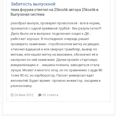
Забитость выпускной
тема форума ответил на
25kostik
автора
25kostik
в
Выпускная система
разобрал выпуск, проверил проволокой - всё в норме,
проехался с одной приёмной трубой - без разультатно!!!
Дело было не в выпуске. подключил осцил к ДК -
работает хорошо. В последнюю очередь решил
проверить зажигание - стробоскопом метку не увидел,
отмочил вдешкой и еле свернул трамблёр, вывер по
меткам, еле нашёл метку на маховике, обозначил её и
наспроил по ней зажигание. Далее провёл стартовую
инициализацию и ... машина поехала, заводиться стала
лучше. Может я многого хочу, но по сравнению с ауди 80
тоже 90 лс, но карбюратор, Пассат универсал едет
вяловатей. Будет время - промою инжектор, заодним и
раскоксовку.
26 Мая 2012
33 ответа