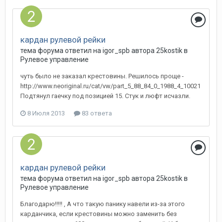
кардан рулевой рейки
тема форума ответил на
igor_spb
автора
25kostik
в
Рулевое управление
чуть было не заказал крестовины. Решилось проще -
http://www.neoriginal.ru/cat/vw/part_5_88_84_0_1988_4_10021
Подтянул гаечку под позицией 15. Стук и люфт исчазли.
8 Июля 2013
83 ответа
кардан рулевой рейки
тема форума ответил на
igor_spb
автора
25kostik
в
Рулевое управление
Благодарю!!!!! , А что такую панику навели из-за этого
карданчика, если крестовины можно заменить без