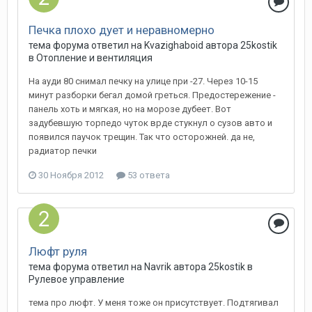
Печка плохо дует и неравномерно
тема форума ответил на
Kvazighaboid
автора
25kostik
в
Отопление и вентиляция
На ауди 80 снимал печку на улице при -27. Через 10-15
минут разборки бегал домой греться. Предостережение -
панель хоть и мягкая, но на морозе дубеет. Вот
задубевшую торпедо чуток врде стукнул о сузов авто и
появился паучок трещин. Так что осторожней. да не,
радиатор печки
30 Ноября 2012
53 ответа
Люфт руля
тема форума ответил на
Navrik
автора
25kostik
в
Рулевое управление
тема про люфт. У меня тоже он присутствует. Подтягивал