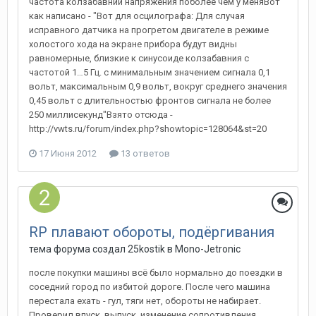
частота колзабавний напряжения поболее чем у меняВот
как написано - "Вот для осцилографа: Для случая
исправного датчика на прогретом двигателе в режиме
холостого хода на экране прибора будут видны
равномерные, близкие к синусоиде колзабавния с
частотой 1…5 Гц. с минимальным значением сигнала 0,1
вольт, максимальным 0,9 вольт, вокруг среднего значения
0,45 вольт с длительностью фронтов сигнала не более
250 миллисекунд"Взято отсюда -
http://vwts.ru/forum/index.php?showtopic=128064&st=20
17 Июня 2012
13 ответов
RP плавают обороты, подёргивания
тема форума создал
25kostik
в
Mono-Jetronic
после покупки машины всё было нормально до поездки в
соседний город по избитой дороге. После чего машина
перестала ехать - гул, тяги нет, обороты не набирает.
Проверил впуск, выпуск, изменение сопротивления