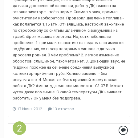
датчика дроссельной заслонки, работу ДК, выхлоп на
газоанализаторе - всё в норме. Снимал моник, промыл
очистителем карбюратора. Проверил давление топлива -
как полагается 1,15 атм. Отчаявшись, настроил зажигание
по стробоскопу со снятым шланчиком с вакуумника на
трамблёре и машина полетела. Но, есть небольшие
проблемки: 1. при малых нажатиях на педаль газа имеются
подёргивания, хотяосциллограмма сигнала с датчика
дросселя ровная. В чём проблема? 2. лёгкое изменение
оборотов, слышимое, тахометра нет. 3. цокающий звук, не
гидрики, похожее на сеченеие соединения выпускной
коллектор-приёмная труба. Кольцо заменил - без
результатно. 4. Может ли быть причиной всему плохая
работа ДК? Амплитуда сигнала маловата - 03-07 В. Может
чуток даже поменьше. С какой температуры ДК начинает
работать? Он у меня без подогрева.
17 Июня 2012
13 ответов