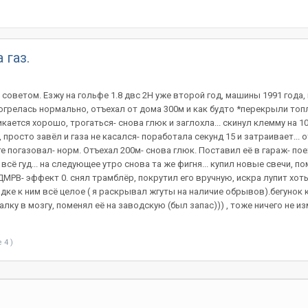
 газ.
советом. Езжу на гольфе 1.8 двс 2Н уже второй год, машины 1991 года, 
рогрелась нормально, отъехал от дома 300м и как будто *перекрыли топли
кается хорошо, трогаться- снова глюк и заглохла... скинул клемму на 10
, просто завёл и газа не касался- поработала секунд 15 и затраивает..
те погазовал- норм. Отъехал 200м- снова глюк. Поставил её в гараж- по
всё гуд... на следующее утро снова та же фигня... купил новые свечи, п
ДМРВ- эффект 0. снял трамблёр, покрутил его вручную, искра лупит хоть 
дке к ним всё целое ( я раскрывал жгуты на наличие обрывов).бегунок 
алку в мозгу, поменял её на заводскую (был запас))) , тоже ничего не и
 4 )