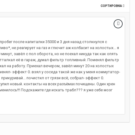
СОРТИРОВКА
пробег после капиталки 35000 и 3 дня назад столкнулся с
во*, не реагирует на газ и глючит аж колбасит на холостых... я
 минут, завёл с пол оборота, но не поехал никуда так как опять
. отталкал её в гараж, думал фильтр топливный. Поменял фильтр
ехал на работу. Приехал вечером, завёл минут 20 на холостых
оменял- эффект 0. взял у соседа такой же как у меня коммутатор-
прикуривай... почистил от грязи всё, собрал- эффект 0.
купил новый. контакты на всех разъёмах почищены. Один хрен
зменилось!!! Подскажите где искать трабл??? я уже себе мозг