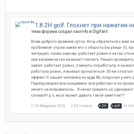
1.8 2H golf. Глохнет при нажатии на
тема форума создал
oaom4s
в
Digifant
Всем доброго времени суток. Хочу обратиться к вам за 
проблемой: утром завёл его с оборота (на улице -3), п
заглушил, снова завожу- работает ровно и на газ откли
при касании на газ начинает глючить. Решил проверить
завёл- работает ровно, 3 минуты поработала, я на мес
работала ровно, я выехал прокатиться- 30 км откатал- 
эффект 0. нашёл человека на ауди 80, попросил у него 
Перепроверил все концевики- всё работает и по прово
ничего не исправилось... Я начал грешить на однокрист
сломал!!! p.s. мозг может давать такой симптом??
16 Февраля 2016
23 ответа
(и еще
2H
golf