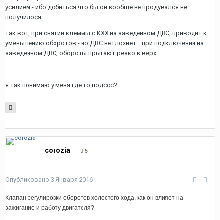
усилием - ибо добиться что бы он вообше не продувался не
получилося...
так вот, при снятии клеммы с КХХ на заведённом ДВС, приводит к
уменьшению оборотов - но ДВС не глохнет... при подключении на
заведённом ДВС, обороты прыгают резко в верх...
я так понимаю у меня где то подсос?
corozia
5
Опубликовано
3 Января 2016
Клапан регулировки оборотов холостого хода, как он влияет на
зажигание и работу двигателя?