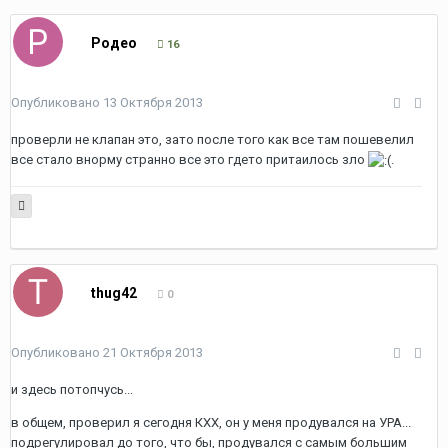
Родео
16
Опубликовано
13 Октября 2013
проверли не клапан это, зато после того как все там пошевелил
все стало внорму странно все это гдето притаилось зло
.
thug42
0
Опубликовано
21 Октября 2013
и здесь потопчусь...
в общем, проверил я сегодня КХХ, он у меня продувался на УРА...
подрегулировал до того, что бы, продувался с самым большим