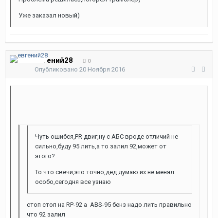
Уже заказал новый)
евгений28
0
Опубликовано
20 Ноября 2016
Чуть ошибся,PR двиг,ну с АБС вроде отличий не
сильно,буду 95 лить,а то залил 92,может от
этого?
То что свечи,это точно,дед думаю их не менял
особо,сегодня все узнаю
стоп стоп на RP-92 а ABS-95 бенз надо лить правильно
что 92 залил