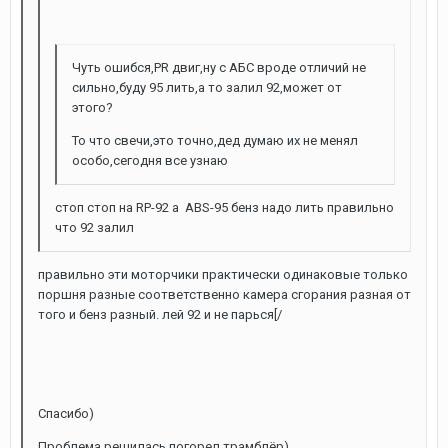
Чуть ошибся,PR двиг,ну с АБС вроде отличий не
сильно,буду 95 лить,а то залил 92,может от
этого?
То что свечи,это точно,дед думаю их не менял
особо,сегодня все узнаю
стоп стоп на RP-92 а ABS-95 бенз надо лить правильно
что 92 залил
правильно эти моторчики практически одинаковые только
поршня разные соответственно камера сгорания разная от
того и бенз разный. лей 92 и не парься[/
Спасибо)
Проблема решилась,погорел трамблёр)