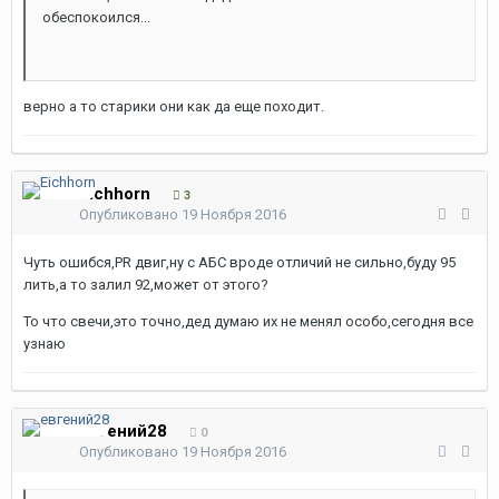
обеспокоился...
верно а то старики они как да еще походит.
Eichhorn
3
Опубликовано
19 Ноября 2016
Чуть ошибся,PR двиг,ну с АБС вроде отличий не сильно,буду 95
лить,а то залил 92,может от этого?
То что свечи,это точно,дед думаю их не менял особо,сегодня все
узнаю
евгений28
0
Опубликовано
19 Ноября 2016