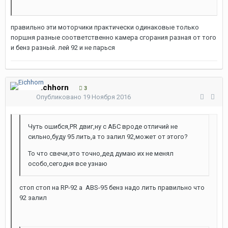
правильно эти моторчики практически одинаковые только
поршня разные соответственно камера сгорания разная от того
и бенз разный. лей 92 и не парься
Eichhorn
3
Опубликовано
19 Ноября 2016
Чуть ошибся,PR двиг,ну с АБС вроде отличий не
сильно,буду 95 лить,а то залил 92,может от этого?
То что свечи,это точно,дед думаю их не менял
особо,сегодня все узнаю
стоп стоп на RP-92 а ABS-95 бенз надо лить правильно что
92 залил