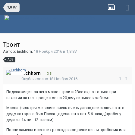
1,8 8V
Троит
Автор:
Eichhorn
,
18 Ноября 2016
в
1,8 8V
ABS
Eichhorn
3
Опубликовано
18 Ноября 2016
Подскажие,из-за чего может троить?Все ок,но только при
нажатии на газ...процентов на 20,жму сильнее-колбасит.
Масла-фильтры менялись очень очень давно,не исключаю что
дед,у которого был Пассат,сделал это лет 5-6 назад(пробег у
деда за 14 лет 12 тыс км)
После замены всех этих расходников,решится ли проблема или