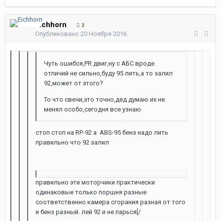
Eichhorn
3
Опубликовано
20 Ноября 2016
Чуть ошибся,PR двиг,ну с АБС вроде
отличий не сильно,буду 95 лить,а то залил
92,может от этого?
То что свечи,это точно,дед думаю их не
менял особо,сегодня все узнаю
стоп стоп на RP-92 а ABS-95 бенз надо лить
правильно что 92 залил
правильно эти моторчики практически
одинаковые только поршня разные
соответственно камера сгорания разная от того
и бенз разный. лей 92 и не парься[/