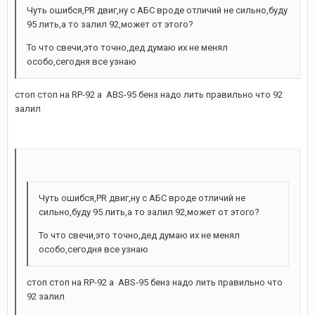
Чуть ошибся,PR двиг,ну с АБС вроде отличий не сильно,буду
95 лить,а то залил 92,может от этого?
То что свечи,это точно,дед думаю их не менял
особо,сегодня все узнаю
стоп стоп на RP-92 а ABS-95 бенз надо лить правильно что 92
залил
Чуть ошибся,PR двиг,ну с АБС вроде отличий не
сильно,буду 95 лить,а то залил 92,может от этого?
То что свечи,это точно,дед думаю их не менял
особо,сегодня все узнаю
стоп стоп на RP-92 а ABS-95 бенз надо лить правильно что
92 залил