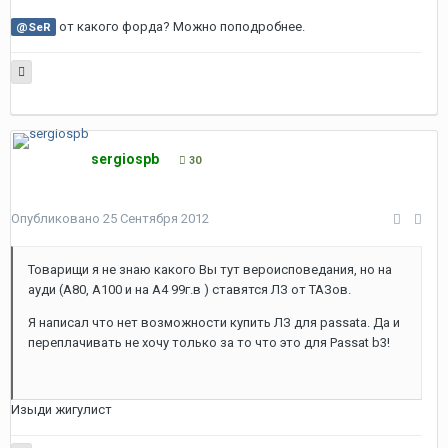
от какого форда? Можно поподробнее.
@SeR
sergiospb
30
Опубликовано
25 Сентября 2012
Товарищи я не знаю какого Вы тут вероисповедания, но на
ауди (А80, А100 и на А4 99г.в ) ставятся ЛЗ от ТАЗов.
Я написал что нет возможности купить ЛЗ для passata. Да и
переплачивать не хочу только за то что это для Passat b3!
Изыди жигулист