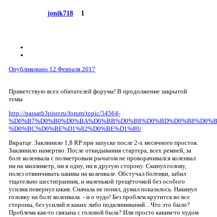
1
jonik718
Опубликовано
12 Февраля 2017
Приветствую всех обитателей форума! В продолжение закрытой
темы
http://passatb3piter.ru/forum/topic/54564-
%D0%B7%D0%B0%D0%BA%D0%BB%D0%B8%D0%BD%D0%B8%D0%B
%D0%BC%D0%BE%D1%82%D0%BE%D1%80/
Вкратце. Заклинило 1,8 RP при запуске после 2-х месячного простоя.
Заклинило намертво. После откидывания стартера, всех ремней, за
болт коленвала с полметровым рычагом не проворачивался коленвал
ни на миллиметр, ни в одну, ни в другую сторону. Скинул голову,
полез отвинчивать шкивы на коленвале. Обстучал болтики, забил
тщательно шестигранник, и маленькой трещёточкой без особого
усилия повернул шкив. Сначала не понял, думал показалось. Накинул
головку на болт коленвала - и о чудо! Без проблем крутится во все
стороны, без усилий и каких либо подклиниваний... Что это было?
Проблема как-то связана с головой была? Или просто каким-то чудом