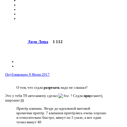
1 112
Дядя Леша
Опубликовано
9 Июня 2017
О том, что седла
разрезать
надо не слышал?
Это у тебя Т9 автозамену сделал
? Седла
при
резают),
шарошат.)))
Притёр клапана.. Везде до идеальной матовой
кромочки притёр. 7 клапанов притёрлись очень хорошо
и относительно быстро, минут по 5 ушло, а вот один
точил минут 40