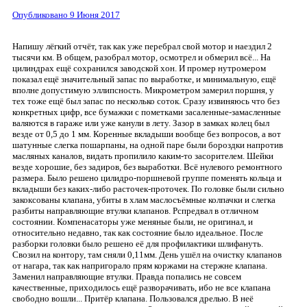
Опубликовано
9 Июня 2017
Напишу лёгкий отчёт, так как уже перебрал свой мотор и наездил 2
тысячи км. В общем, разобрал мотор, осмотрел и обмерил всё... На
цилиндрах ещё сохранился заводской хон. И промер нутромером
показал ещё значительный запас по выработке, и минимальную, ещё
вполне допустимую эллипсность. Микрометром замерил поршня, у
тех тоже ещё был запас по несколько соток. Сразу извиняюсь что без
конкретных цифр, все бумажки с пометками засаленные-замасленные
валяются в гараже или уже канули в лету. Зазор в замках колец был
везде от 0,5 до 1 мм. Коренные вкладыши вообще без вопросов, а вот
шатунные слегка пошарпаны, на одной паре были бороздки напротив
масляных каналов, видать пропилило каким-то засорителем. Шейки
везде хорошие, без задиров, без выработки. Всё нулевого ремонтного
размера. Было решено цилидро-поршневой группе поменять кольца и
вкладыши без каких-либо расточек-проточек. По головке были сильно
закоксованы клапана, убиты в хлам маслосъёмные колпачки и слегка
разбиты направляющие втулки клапанов. Рспредвал в отличном
состоянии. Компенасаторы уже меняные были, не оригинал, и
относительно недавно, так как состояние было идеальное. После
разборки головки было решено её для профилактики шлифануть.
Свозил на контору, там сняли 0,11мм. День ушёл на очистку клапанов
от нагара, так как напригорало прям коржами на стержне клапана.
Заменил направляющие втулки. Правда попались не совсем
качественные, приходилось ещё разворачивать, ибо не все клапана
свободно вошли... Притёр клапана. Пользовался дрелью. В неё