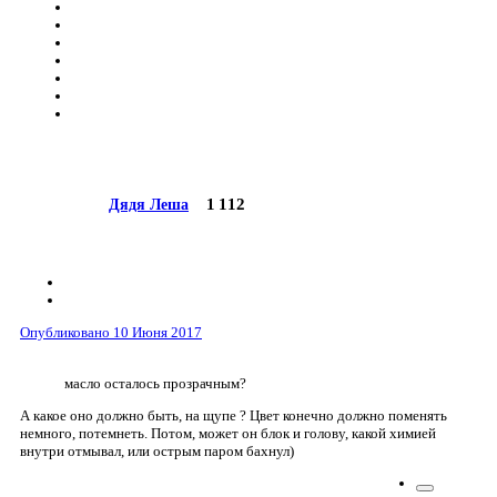
1 112
Дядя Леша
Опубликовано
10 Июня 2017
масло осталось прозрачным?
А какое оно должно быть, на щупе ? Цвет конечно должно поменять
немного, потемнеть. Потом, может он блок и голову, какой химией
внутри отмывал, или острым паром бахнул)