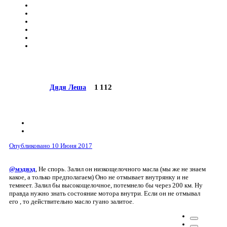
1 112
Дядя Леша
Опубликовано
10 Июня 2017
@мэдвэд
, Не спорь. Залил он низкощелочного масла (мы же не знаем
какое, а только предполагаем) Оно не отмывает внутрянку и не
темнеет. Залил бы высокощелочное, потемнело бы через 200 км. Ну
правда нужно знать состояние мотора внутри. Если он не отмывал
его , то действительно масло гуано залитое.