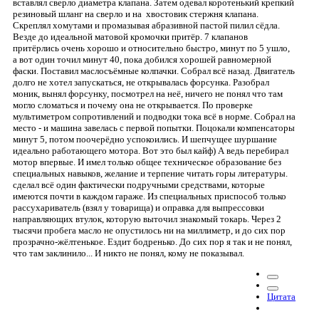
вставлял сверло диаметра клапана. Затем одевал коротенький крепкий
резиновый шланг на сверло и на хвостовик стержня клапана.
Скреплял хомутами и промазывая абразивной пастой пилил сёдла.
Везде до идеальной матовой кромочки притёр. 7 клапанов
притёрлись очень хорошо и относительно быстро, минут по 5 ушло,
а вот один точил минут 40, пока добился хорошей равномерной
фаски. Поставил маслосъёмные колпачки. Собрал всё назад. Двигатель
долго не хотел запускаться, не открывалась форсунка. Разобрал
моник, вынял форсунку, посмотрел на неё, ничего не понял что там
могло сломаться и почему она не открывается. По проверке
мультиметром сопротивлений и подводки тока всё в норме. Собрал на
место - и машина завелась с первой попытки. Поцокали компенсаторы
минут 5, потом поочерёдно успокоились. И шепчущее шуршание
идеально работающего мотора. Вот это был кайф) А ведь перебирал
мотор впервые. И имел только общее техническое образование без
специальных навыков, желание и терпение читать горы литературы.
сделал всё один фактически подручными средствами, которые
имеются почти в каждом гараже. Из специальных приспособ только
рассухариватель (взял у товарища) и оправка для выпрессовки
направляющих втулок, которую выточил знакомый токарь. Через 2
тысячи пробега масло не опустилось ни на миллиметр, и до сих пор
прозрачно-жёлтенькое. Ездит бодренько. До сих пор я так и не понял,
что там заклинило... И никто не понял, кому не показывал.
Цитата